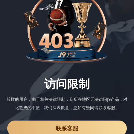
访问限制
尊敬的用户，由于相关法律限制，您所在地区无法访问J9产品，对
此造成的不便，我们深表歉意，您如有疑问请联系客服。
联系客服