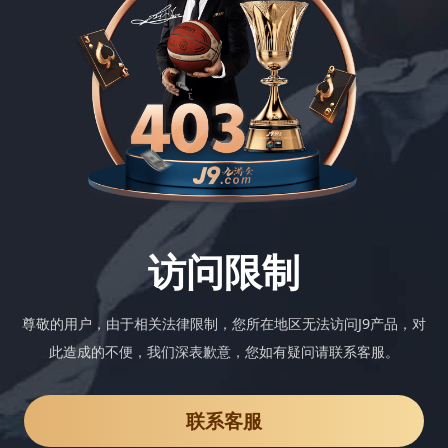
访问限制
尊敬的用户，由于相关法律限制，您所在地区无法访问J9产品，对
此造成的不便，我们深表歉意，您如有疑问请联系客服。
联系客服